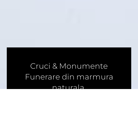
Cruci & Monumente
Funerare din marmura
naturala.
Realizam cruci marmura, monumente funerare,
cruci duble , piramide, vaze, statui, capace,
postamente , inscriptionari etc. orice model dorit
la orice grosime a marmurei.